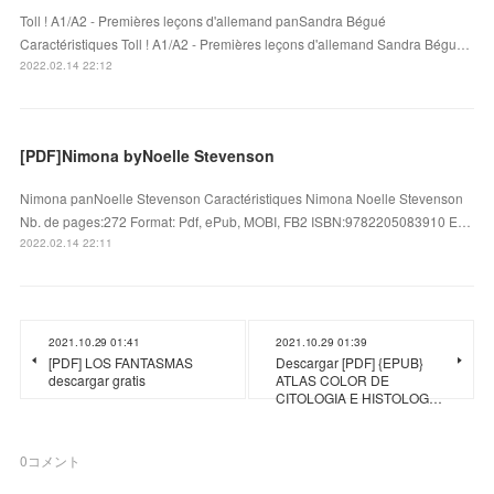
Toll ! A1/A2 - Premières leçons d'allemand panSandra Bégué
Caractéristiques Toll ! A1/A2 - Premières leçons d'allemand Sandra Bégu…
2022.02.14 22:12
[PDF]Nimona byNoelle Stevenson
Nimona panNoelle Stevenson Caractéristiques Nimona Noelle Stevenson
Nb. de pages:272 Format: Pdf, ePub, MOBI, FB2 ISBN:9782205083910 E…
2022.02.14 22:11
2021.10.29 01:41
2021.10.29 01:39
[PDF] LOS FANTASMAS
Descargar [PDF] {EPUB}
descargar gratis
ATLAS COLOR DE
CITOLOGIA E HISTOLOG…
0
コメント