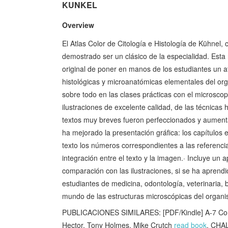
KUNKEL
Overview
El Atlas Color de Citología e Histología de Kühnel,
demostrado ser un clásico de la especialidad. Esta
original de poner en manos de los estudiantes un at
histológicas y microanatómicas elementales del org
sobre todo en las clases prácticas con el microsc
ilustraciones de excelente calidad, de las técnicas
textos muy breves fueron perfeccionados y aumentad
ha mejorado la presentación gráfica: los capítulos
texto los números correspondientes a las referencias
integración entre el texto y la imagen.· Incluye un
comparación con las ilustraciones, si se ha aprendid
estudiantes de medicina, odontología, veterinaria, 
mundo de las estructuras microscópicas del orga
PUBLICACIONES SIMILARES: [PDF/Kindle] A-7 Corsai
Hector, Tony Holmes, Mike Crutch
read book
, CHA