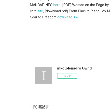
MANDARINES
here
, [PDF] Woman on the Edge by
libro
site
, [download pdf] From Plain to Plane: My 
Soar to Freedom
download link
,
inkotolenadi's Ownd
フォロー
関連記事