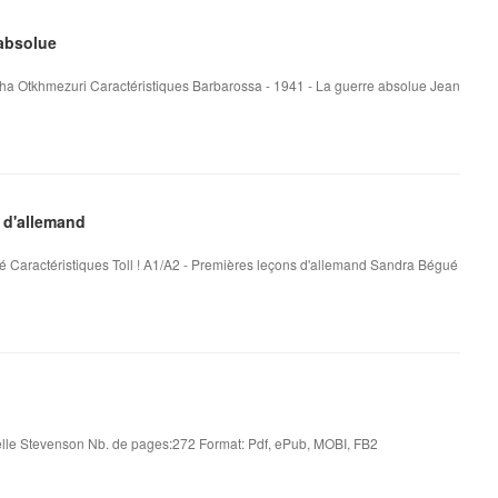
 absolue
ha Otkhmezuri Caractéristiques Barbarossa - 1941 - La guerre absolue Jean
 d'allemand
é Caractéristiques Toll ! A1/A2 - Premières leçons d'allemand Sandra Bégué
le Stevenson Nb. de pages:272 Format: Pdf, ePub, MOBI, FB2