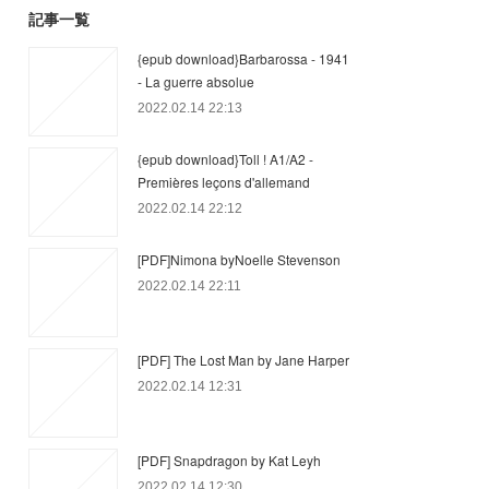
記事一覧
{epub download}Barbarossa - 1941
- La guerre absolue
2022.02.14 22:13
{epub download}Toll ! A1/A2 -
Premières leçons d'allemand
2022.02.14 22:12
[PDF]Nimona byNoelle Stevenson
2022.02.14 22:11
[PDF] The Lost Man by Jane Harper
2022.02.14 12:31
[PDF] Snapdragon by Kat Leyh
2022.02.14 12:30