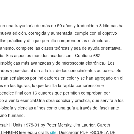
 con una trayectoria de más de 50 años y traducido a 8 idiomas ha
 nueva edición, corregida y aumentada, cumple con el objetivo
las práctico y útil que permita comprender las estructuras
anismo, complete las clases teóricas y sea de ayuda orientativa,
opio. Sus aspectos más destacados son:· Contiene 682
 histológicas más avanzadas y de microscopia eletrónica.· Los
os y puestos al día a la luz de los conocimientos actuales.· Se
 están señalados por indicadores en color y se han agregado en el
 en las figuras, lo que facilita la rápida comprensión e
 apéndice final con 16 cuadros que permiten comprobar, por
o a ver lo esencial.Una obra concisa y práctica, que servirá a los
biología y ciencias afines como una guía a través del fascinante
nismo humano.
r II Units 1975-91 by Peter Mersky, Jim Laurier, Gareth
LLENGER leer epub gratis
site
, Descargar PDF ESCUELA DE