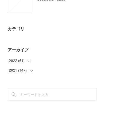
カテゴリ
アーカイブ
2022
(
61
)
2021
(
147
(
15
)
)
(
46
)
(
23
)
(
36
)
(
39
)
(
49
)