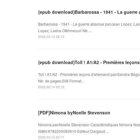
{epub download}Barbarossa - 1941 - La guerre
Barbarossa - 1941 - La guerre absolue panJean Lopez, Las
Lopez, Lasha Otkhmezuri Nb. ...
2022.02.14 22:13
{epub download}Toll ! A1/A2 - Premières leçons
Toll ! A1/A2 - Premières leçons d'allemand panSandra Bégu
Nb. de pages:208 Format...
2022.02.14 22:12
[PDF]Nimona byNoelle Stevenson
Nimona panNoelle Stevenson Caractéristiques Nimona Noel
ISBN:9782205083910 Editeur:Dargaud ...
2022.02.14 22:11