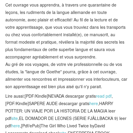
Cet ouvrage vous apprendra, à travers une quarantaine de
leçons, les rudiments de la langue allemande en toute
autonomie, avec plaisir et efficacité! Au fil de la lecture et de
votre apprentissage, que vous vous trouviez dans les transports
ou chez vous confortablement installé(e), ce manuscrit, au
format modeste et pratique, révélera la majorité des secrets les
plus fondamentaux de cette superbe langue et saura vous
accompagner agréablement et vous surprendre.
Au gré de vos voyages, de votre vie professionnelle ou de vos
études, la "langue de Goethe" pourra, grâce à cet ouvrage,
alimenter vos rencontres et impressionner vos interlocuteurs, car
son apprentissage est bien plus aisé qu'il n'y parait.
Lire aussi:[PDF/Kindle]NEVADA descargar gratis
read pdf
,
[PDF/Kindle]SAPERE AUDE descargar gratis
here
,HARRY
POTTER: UN VIAJE POR LA HISTORIA DE LA MAGIA leer
pdf
site
,EL DOMADOR DE LEONES (SERIE FJÄLLBACKA 9) leer
pdf
here
,[Pdf/ePub]The Girl Who Lived Twice byDavid
Lagercrantz download ebook
site
,ENFERPEDIA EBOOK