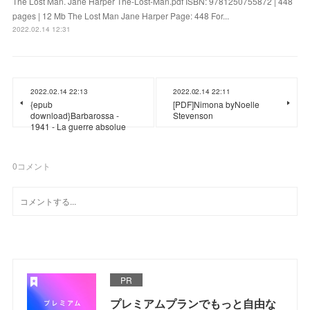
The Lost Man. Jane Harper The-Lost-Man.pdf ISBN: 9781250755872 | 448
pages | 12 Mb The Lost Man Jane Harper Page: 448 For...
2022.02.14 12:31
2022.02.14 22:13
2022.02.14 22:11
{epub
[PDF]Nimona byNoelle
download}Barbarossa -
Stevenson
1941 - La guerre absolue
0
コメント
PR
プレミアムプランでもっと自由な