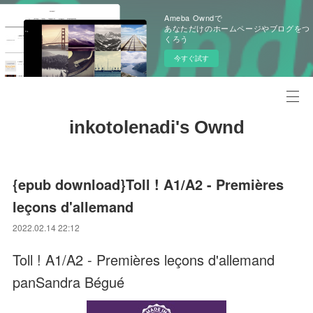
Ameba Owndで
あなただけのホームページやブログをつ
くろう
今すぐ試す
inkotolenadi's Ownd
{epub download}Toll ! A1/A2 - Premières
leçons d'allemand
2022.02.14 22:12
Toll ! A1/A2 - Premières leçons d'allemand
panSandra Bégué