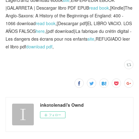
|GALARRETA | Descargar libro PDF EPUB
read book
,[Kindle]The
Anglo-Saxons: A History of the Beginnings of England: 400 -
1066 download
read book
,[Descargar pdf]EL LIBRO VACIO. LOS
AÑOS FALSOS
here
,{pdf download}La fabrique du crétin digital -
Les dangers des écrans pour nos enfants
site
,REFUGIADO leer
el libro pdf
download pdf
,
inkotolenadi's Ownd
フォロー