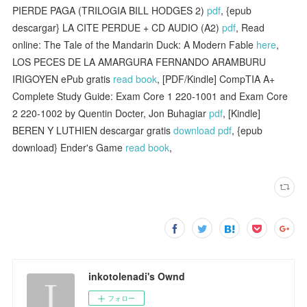
PIERDE PAGA (TRILOGIA BILL HODGES 2)
pdf
, {epub
descargar} LA CITE PERDUE + CD AUDIO (A2)
pdf
, Read
online: The Tale of the Mandarin Duck: A Modern Fable
here
,
LOS PECES DE LA AMARGURA FERNANDO ARAMBURU
IRIGOYEN ePub gratis
read book
, [PDF/Kindle] CompTIA A+
Complete Study Guide: Exam Core 1 220-1001 and Exam Core
2 220-1002 by Quentin Docter, Jon Buhagiar
pdf
, [Kindle]
BEREN Y LUTHIEN descargar gratis
download pdf
, {epub
download} Ender's Game
read book
,
inkotolenadi's Ownd
フォロー