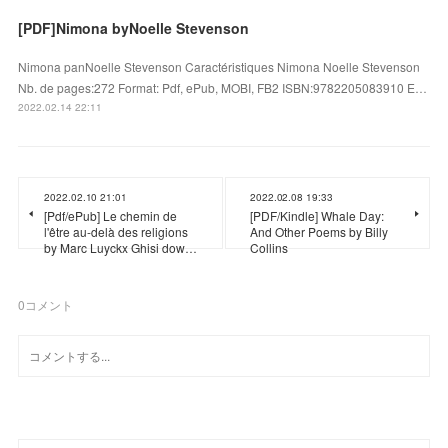
[PDF]Nimona byNoelle Stevenson
Nimona panNoelle Stevenson Caractéristiques Nimona Noelle Stevenson
Nb. de pages:272 Format: Pdf, ePub, MOBI, FB2 ISBN:9782205083910 E…
2022.02.14 22:11
2022.02.10 21:01
2022.02.08 19:33
[Pdf/ePub] Le chemin de
[PDF/Kindle] Whale Day:
l'être au-delà des religions
And Other Poems by Billy
by Marc Luyckx Ghisi dow…
Collins
0
コメント