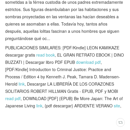
sometidas a la férrea custodia de unos padres extremadamente
estrictos. Sus figuras deambulaban por las habitaciones y sus
sombras proyectadas en las ventanas las hacían deseables a
quienes se asomaban a ellas. Todavía hoy, tantos años
después, aquellas lolitas fascinan a unos hombres que siguen
preguntándose qué oc...
PUBLICACIONES SIMILARES: [PDF/Kindle] LEON KAMIKAZE
descargar gratis
read book
, EL GRAN RETRATO EBOOK | DINO
BUZZATI | Descargar libro PDF EPUB
download pdf
,
[PDF/Kindle] Introduction to Criminal Justice: Practice and
Process / Edition 4 by Kenneth J. Peak, Tamara D. Madensen-
Herold
link
, Descargar LA LIBRERÍA DE LOS CORAZONES
SOLITARIOS ROBERT HILLMAN Gratis - EPUB, PDF y MOBI
read pdf
, DOWNLOAD [PDF] {EPUB} Be More Japan: The Art of
Japanese Living
link
, {pdf descargar} ARDIENTE VERANO
site
,