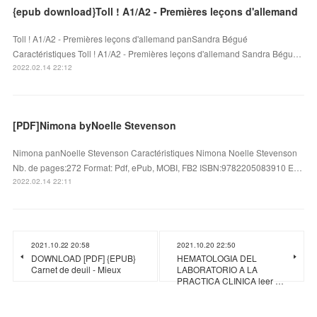
{epub download}Toll ! A1/A2 - Premières leçons d'allemand
Toll ! A1/A2 - Premières leçons d'allemand panSandra Bégué
Caractéristiques Toll ! A1/A2 - Premières leçons d'allemand Sandra Bégu…
2022.02.14 22:12
[PDF]Nimona byNoelle Stevenson
Nimona panNoelle Stevenson Caractéristiques Nimona Noelle Stevenson
Nb. de pages:272 Format: Pdf, ePub, MOBI, FB2 ISBN:9782205083910 E…
2022.02.14 22:11
2021.10.22 20:58
2021.10.20 22:50
DOWNLOAD [PDF] {EPUB}
HEMATOLOGIA DEL
Carnet de deuil - Mieux
LABORATORIO A LA
PRACTICA CLINICA leer …