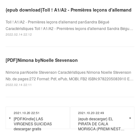
{epub download}Toll ! A1/A2 - Premières leçons d'allemand
Toll ! A1/A2 - Premières leçons d'allemand panSandra Bégué
Caractéristiques Toll ! A1/A2 - Premières leçons d'allemand Sandra Bégu…
2022.02.14 22:12
[PDF]Nimona byNoelle Stevenson
Nimona panNoelle Stevenson Caractéristiques Nimona Noelle Stevenson
Nb. de pages:272 Format: Pdf, ePub, MOBI, FB2 ISBN:9782205083910 E…
2022.02.14 22:11
2021.10.20 22:51
2021.10.20 22:49
[PDF/Kindle] LAS
{epub descargar} EL
VIRGENES SUICIDAS
PIRATA DE CALA
descargar gratis
MORISCA (PREMI NÈST…